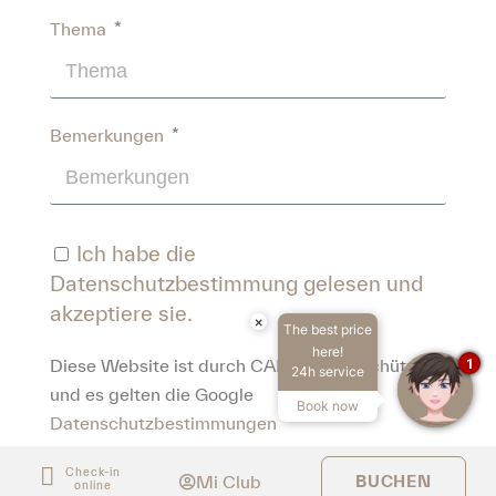
Thema
Bemerkungen
Ich habe die
Datenschutzbestimmung
gelesen und
akzeptiere sie.
×
The best price
here!
1
Diese Website ist durch CAPTCHA geschützt
24h service
und es gelten die Google
Book now
Datenschutzbestimmungen
und
Servicebedingungen
gelten.
Check-in
Mi Club
BUCHEN
online