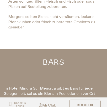
Arten von gegrilltem Fleisch und Fisch oder sogar
Pizzen auf Bestellung zubereiten.
Morgens sollten Sie es nicht versäumen, leckere
Pfannkuchen oder frisch zubereitete Omeletts zu
genießen.
BARS
Im Hotel Minura Sur Menorca gibt es Bars für jede
Gelegenheit, sei es ein Bier am Pool oder ein vor Ort
zubereiteten Cocktail.
Check-in
Mi Club
BUCHEN
online