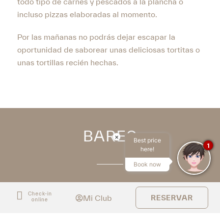
todo tipo de carnes y pescados a la plancha o
incluso pizzas elaboradas al momento.
Por las mañanas no podrás dejar escapar la
oportunidad de saborear unas deliciosas tortitas o
unas tortillas recién hechas.
BARES
×
Best price
1
here!
Book now
En el hotel Minura Sur Menorca tenemos bares para
Check-in
Mi Club
RESERVAR
online
cualquier momento, ya sea una cerveza junto a la
piscina o un cóctel elaborado al momento.