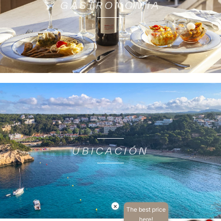
GASTRONOMIA
UBICACIÓN
×
The best price
here!