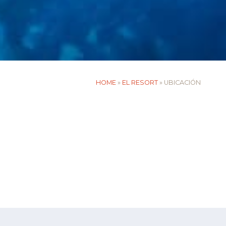
HOME
»
EL RESORT
»
UBICACIÓN