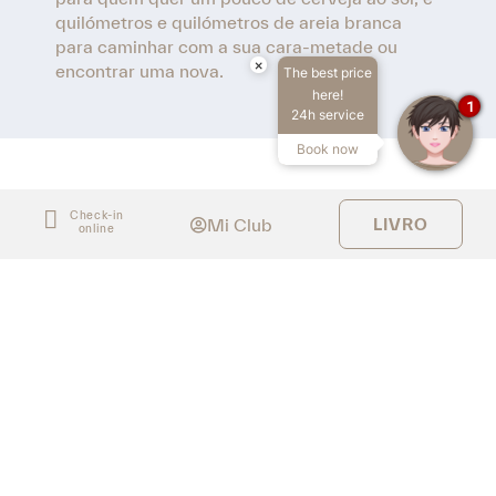
quilómetros e quilómetros de areia branca
para caminhar com a sua cara-metade ou
×
encontrar uma nova.
The best price
here!
1
24h service
Book now
Check-in
Mi Club
LIVRO
online
Aceder / Registar-se
Aceder / Registar-se
Gerir a minha reserva