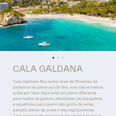
CALA GALDANA
Cala Galdana fica numa área de florestas de
pinheiros na parte sul da ilha, mas não é menos
praia por isso. Aqui está um plano diferente
para todos os gostos: atividades de parapente
e aquáticas para quem não gosta de estar
parado, bares de praia e espreguiçadeiras
para quem quer um pouco de cerveja ao sol, e