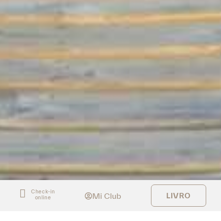
Check-in
Mi Club
LIVRO
online