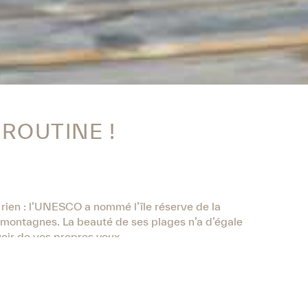
 ROUTINE !
 rien : l’UNESCO a nommé l’île réserve de la
s montagnes. La beauté de ses plages n’a d’égale
 voir de vos propres yeux.
u savourez les plats typiques de Minorque. Il