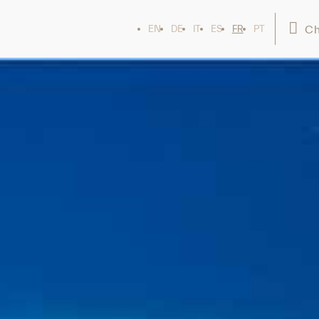
Ch
EN
DE
IT
ES
FR
PT