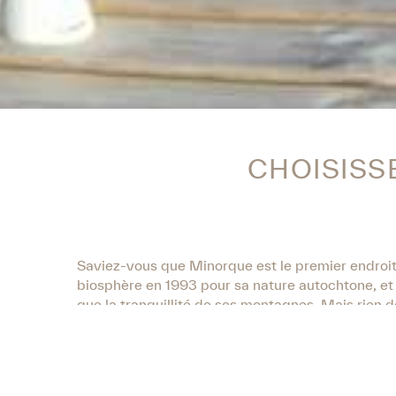
CHOISISSE
Saviez-vous que Minorque est le premier endroit d
biosphère en 1993 pour sa nature autochtone, et 
que la tranquillité de ses montagnes. Mais rien de
Profitez d’une excursion dans un village talayoti
existe une possibilité pour chacun et chacun a sa