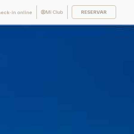
Mi Club
eck-in online
RESERVAR