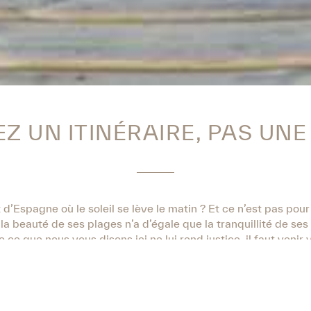
Z UN ITINÉRAIRE, PAS UNE
’Espagne où le soleil se lève le matin ? Et ce n’est pas pour
la beauté de ses plages n’a d’égale que la tranquillité de se
 ce que nous vous disons ici ne lui rend justice, il faut venir
que, perdez-vous dans les ruelles d’un village de pêcheurs, o
 propre possibilité.