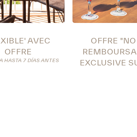
XIBLE' AVEC
OFFRE "NO
OFFRE
REMBOURSA
 HASTA 7 DÍAS ANTES
EXCLUSIVE S
WEB
NON REMBOURSA
Urbanización Serpe
Serpentona (Cala Ga