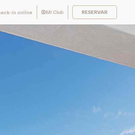
Mi Club
eck-in online
RESERVAR