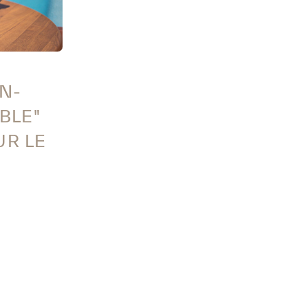
N-
BLE"
UR LE
BLE
ntona S/N
07750
ldana)
Baleares