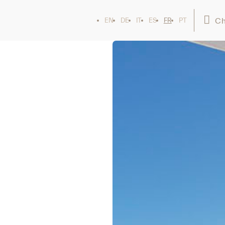
Ch
EN
DE
IT
ES
FR
PT