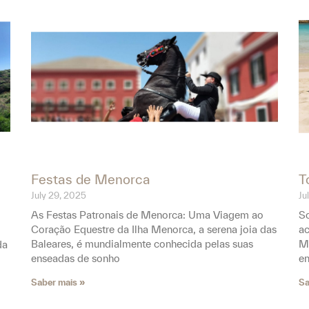
Festas de Menorca
T
July 29, 2025
Ju
As Festas Patronais de Menorca: Uma Viagem ao
So
Coração Equestre da Ilha Menorca, a serena joia das
a
Baleares, é mundialmente conhecida pelas suas
Me
da
enseadas de sonho
e
Saber mais »
Sa