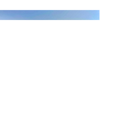
ravelife Gold Minura Hotels
nuary 23, 2025
nura Hotels recebe a certificação Travelife
ld! A Minura Hotels foi galardoada com a
estigiada certificação Travelife Gold pelo seu
mpromisso com a sustentabilidade e práticas
ber mais »