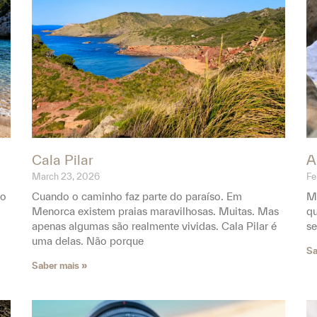
Cala Pilar
A
March 23, 2026
Fe
 o
Cuando o caminho faz parte do paraíso. Em
Me
Menorca existem praias maravilhosas. Muitas. Mas
qu
apenas algumas são realmente vividas. Cala Pilar é
se
uma delas. Não porque
Sa
Saber mais »