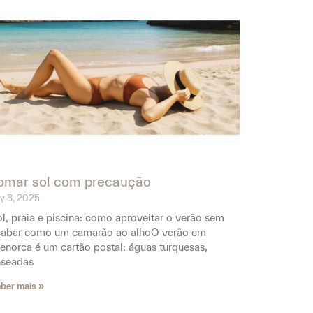
omar sol com precaução
ly 8, 2025
l, praia e piscina: como aproveitar o verão sem
cabar como um camarão ao alhoO verão em
norca é um cartão postal: águas turquesas,
nseadas
ber mais »