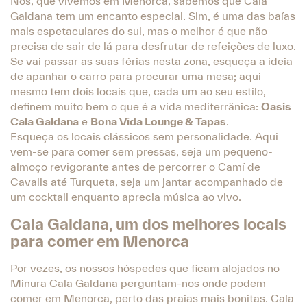
Nós, que vivemos em Menorca, sabemos que Cala
Galdana tem um encanto especial. Sim, é uma das baías
mais espetaculares do sul, mas o melhor é que não
precisa de sair de lá para desfrutar de refeições de luxo.
Se vai passar as suas férias nesta zona, esqueça a ideia
de apanhar o carro para procurar uma mesa; aqui
mesmo tem dois locais que, cada um ao seu estilo,
definem muito bem o que é a vida mediterrânica:
Oasis
Cala Galdana
e
Bona Vida Lounge & Tapas
.
Esqueça os locais clássicos sem personalidade. Aqui
vem-se para comer sem pressas, seja um pequeno-
almoço revigorante antes de percorrer o Camí de
Cavalls até Turqueta, seja um jantar acompanhado de
um cocktail enquanto aprecia música ao vivo.
Cala Galdana, um dos melhores locais
para comer em Menorca
Por vezes, os nossos hóspedes que ficam alojados no
Minura Cala Galdana perguntam-nos onde podem
comer em Menorca, perto das praias mais bonitas. Cala