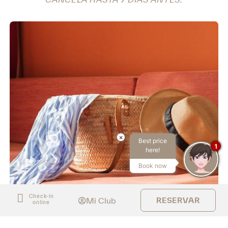
×
Best price
1
here!
Book now
Check-in
Mi Club
RESERVAR
online