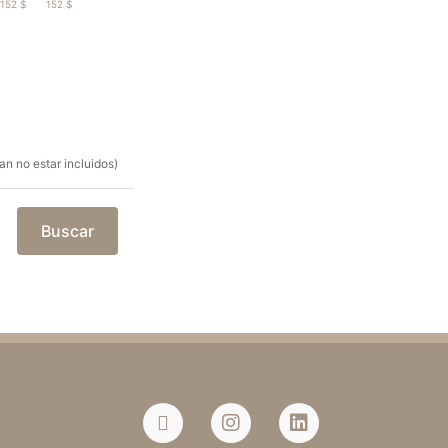
152 $
152 $
n no estar incluidos)
Buscar
a