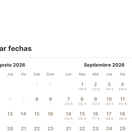
ar fechas
gosto 2026
Septiembre 2026
Jue
Vie
Sáb
Dom
Lun
Mar
Mié
Jue
Vie
1
2
1
2
3
4
-
-
199 $
232 $
244 $
244 $
6
7
8
9
7
8
9
10
11
-
-
-
-
232 $
232 $
232 $
232 $
232 $
13
14
15
16
14
15
16
17
18
-
-
-
-
232 $
232 $
177 $
186 $
186 $
20
21
22
23
21
22
23
24
25