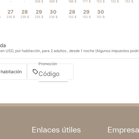
-
-
306 $
306 $
186 $
177 $
152 $
152 $
152 $
27
28
29
30
28
29
30
$
235 $
235 $
235 $
235 $
152 $
152 $
152 $
ida
en USD, por habitación, para 2 adultos , desde 1 noche (Algunos impuestos podria
Promoción
1 habitación
Enlaces útiles
Empres