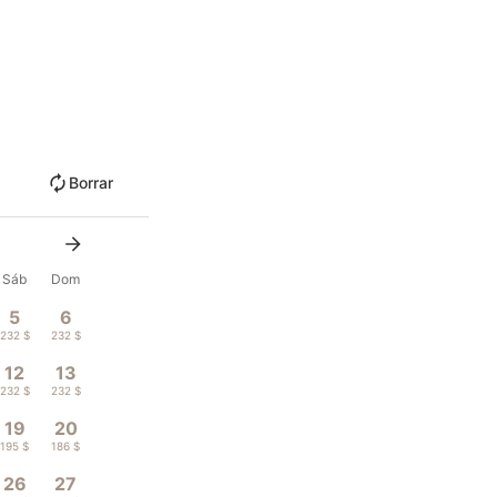
Borrar
Sáb
Dom
5
6
232 $
232 $
12
13
232 $
232 $
19
20
195 $
186 $
26
27