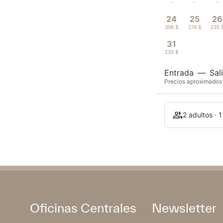
-
-
-
24
25
26
306 $
274 $
235 
31
235 $
Entrada
—
Sal
Precios aproximados 
2 adultos · 
Oficinas Centrales
Newsletter