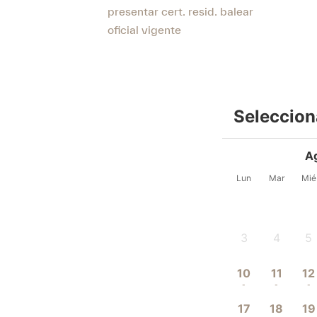
presentar cert. resid. balear
oficial vigente
Seleccion
A
Lun
Mar
Mié
3
4
5
-
-
-
10
11
12
-
-
-
17
18
19