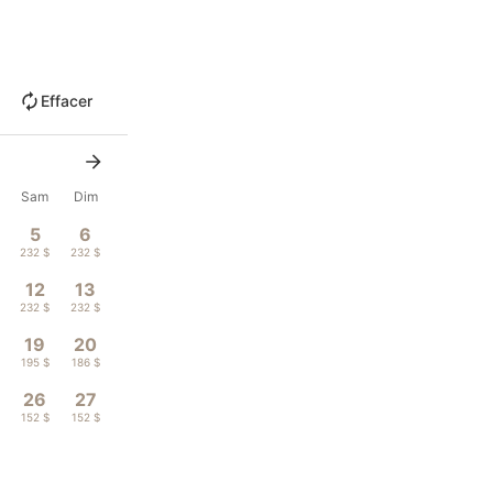
Effacer
Sam
Dim
5
6
232 $
232 $
12
13
232 $
232 $
19
20
195 $
186 $
26
27
152 $
152 $