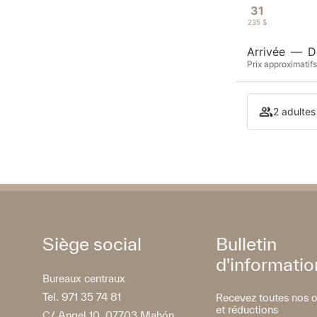
31
235 $
Arrivée
—
D
Prix approximatifs
2 adultes
Siège social
Bulletin
d'informatio
Bureaux centraux
Tel. 971 35 74 81
Recevez toutes nos o
et réductions
C/ Angel 10, 07703 Mahón