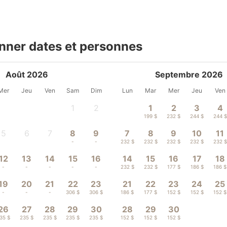
nner dates et personnes
Août 2026
Septembre 2026
Mer
Jeu
Ven
Sam
Dim
Lun
Mar
Mer
Jeu
Ven
1
2
1
2
3
4
-
-
199 $
232 $
244 $
244 $
5
6
7
8
9
7
8
9
10
11
-
-
-
-
-
232 $
232 $
232 $
232 $
232 $
12
13
14
15
16
14
15
16
17
18
-
-
-
-
-
232 $
232 $
177 $
186 $
186 $
19
20
21
22
23
21
22
23
24
25
-
-
-
306 $
306 $
186 $
177 $
152 $
152 $
152 $
26
27
28
29
30
28
29
30
35 $
235 $
235 $
235 $
235 $
152 $
152 $
152 $