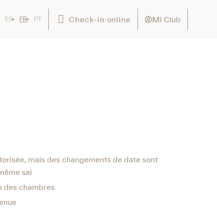
Mi Club
Check-in online
ES
FR
PT
autorisée, mais des changements de date sont
 même sai
ion des chambres
venue