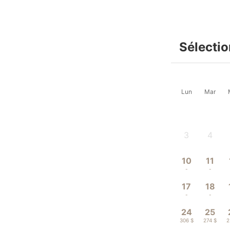
Sélectio
Lun
Mar
3
4
-
-
10
11
-
-
17
18
-
-
24
25
306 $
274 $
2