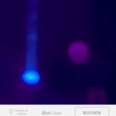
Check-in
Mi Club
BUCHEN
online