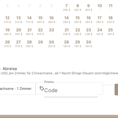
5
6
7
8
9
7
8
9
10
11
-
-
-
-
-
295 $
343 $
403 $
-
-
12
13
14
15
16
14
15
16
17
18
514 $
514 $
514 $
445 $
445 $
284 $
284 $
284 $
284 $
259 $
19
20
21
22
23
21
22
23
24
25
$
445 $
445 $
492 $
419 $
-
238 $
238 $
238 $
184 $
184 $
26
27
28
29
30
28
29
30
$
379 $
379 $
295 $
-
325 $
184 $
184 $
184 $
—
Abreise
n USD, pro Zimmer, für 2 Erwachsene , ab 1 Nacht (Einige Steuern sind möglicherw
Promo
achsene · 1 Zimmer