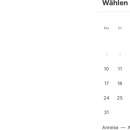
Wählen 
Mo
Di
3
4
10
11
17
18
24
25
31
Anreise
—