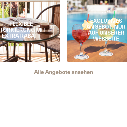
-10%
-5%
EXCLUSIVES
FLEXIBLE
ANGEBOT, NUR
TORNIERUNG MIT
AUF UNSERER
EXTRA RABATT
WEBSEITE
Alle Angebote ansehen