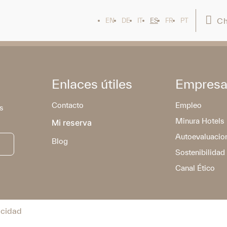
Ch
EN
DE
IT
ES
FR
PT
Enlaces útiles
Empres
Contacto
Empleo
s
Minura Hotels
Mi reserva
Autoevaluacio
Blog
Sostenibilidad
Canal Ético
acidad