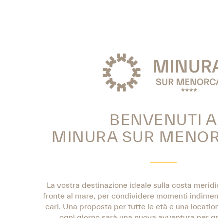
BENVENUTI A
MINURA SUR MENORC
La vostra destinazione ideale sulla costa meridio
fronte al mare, per condividere momenti indimenti
cari. Una proposta per tutte le età e una locatio
ogni giorno sarà una nuova avventura per gra