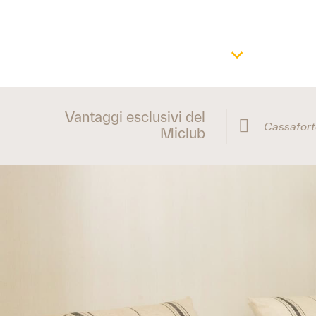
Vantaggi esclusivi del
Cassaforte gratuita
Offerte e
Miclub