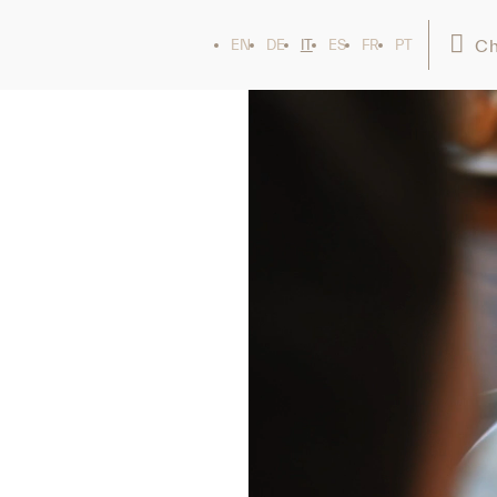
Ch
EN
DE
IT
ES
FR
PT