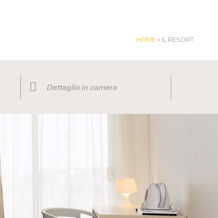
HOME
»
IL RESORT
Garanzia del miglior prezzo
Acqua