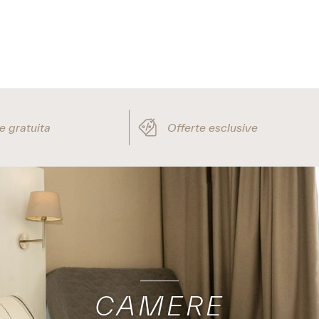
sclusive
Dettaglio in camera
CAMERE