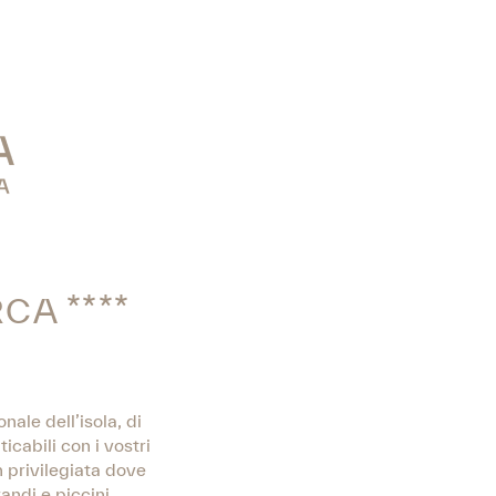
A ****
nale dell’isola, di
cabili con i vostri
n privilegiata dove
ndi e piccini.