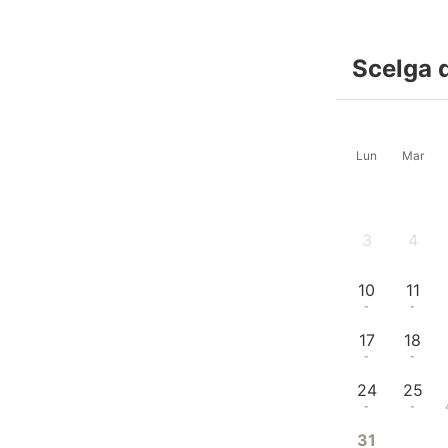
Scelga 
Lun
Mar
3
4
-
-
10
11
-
-
17
18
-
-
24
25
-
-
31