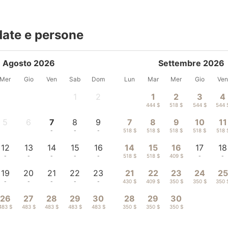
date e persone
Agosto 2026
Settembre 2026
Mer
Gio
Ven
Sab
Dom
Lun
Mar
Mer
Gio
Ve
1
2
1
2
3
4
-
-
444 $
518 $
544 $
544 
5
6
7
8
9
7
8
9
10
11
-
-
-
-
-
518 $
518 $
518 $
518 $
518 
12
13
14
15
16
14
15
16
17
18
-
-
-
-
-
518 $
518 $
409 $
-
-
19
20
21
22
23
21
22
23
24
25
-
-
-
-
-
430 $
409 $
350 $
350 $
350 
26
27
28
29
30
28
29
30
483 $
483 $
483 $
483 $
483 $
350 $
350 $
350 $