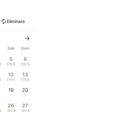
Eliminare
n
Sab
Dom
5
6
$
518 $
518 $
12
13
$
518 $
518 $
19
20
-
-
26
27
$
350 $
350 $