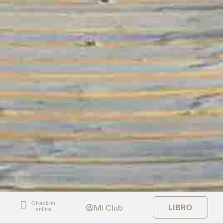
Check-in
Mi Club
LIBRO
online