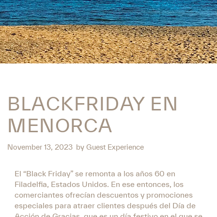
BLACKFRIDAY EN
MENORCA
November 13, 2023
by
Guest Experience
El “Black Friday” se remonta a los años 60 en
Filadelfia, Estados Unidos. En ese entonces, los
comerciantes ofrecían descuentos y promociones
especiales para atraer clientes después del Día de
Acción de Gracias, que es un día festivo en el que se