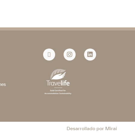
a
nes
Desarrollado por
Mirai