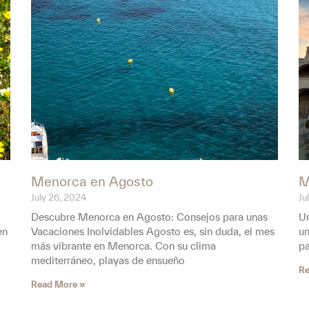
Menorca en Agosto
M
July 26, 2024
Ju
Descubre Menorca en Agosto: Consejos para unas
Un
en
Vacaciones Inolvidables Agosto es, sin duda, el mes
un
más vibrante en Menorca. Con su clima
pa
mediterráneo, playas de ensueño
Re
Read More »