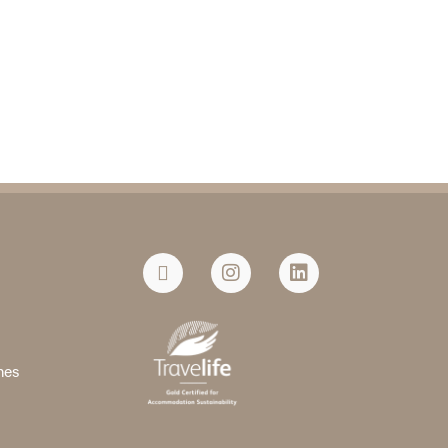
a
nes