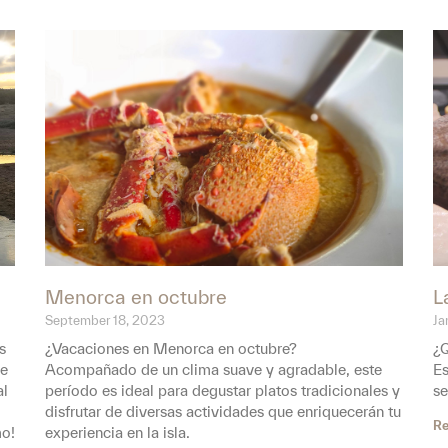
Menorca en octubre
L
September 18, 2023
Ja
s
¿Vacaciones en Menorca en octubre?
¿
ue
Acompañado de un clima suave y agradable, este
Es
al
período es ideal para degustar platos tradicionales y
se
disfrutar de diversas actividades que enriquecerán tu
Re
mo!
experiencia en la isla.