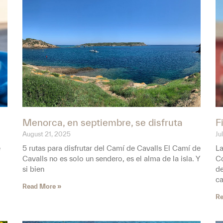
Menorca, en septiembre, se disfruta
F
August 21, 2025
Ju
e
5 rutas para disfrutar del Camí de Cavalls El Camí de
La
Cavalls no es solo un sendero, es el alma de la isla. Y
Co
si bien
de
ca
Read More »
Re