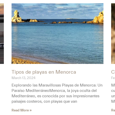
Tipos de playas en Menorca
C
March 13, 2024
Fe
Explorando las Maravillosas Playas de Menorca: Un
Me
Paraíso MediterráneoMenorca, la joya oculta del
cu
Mediterráneo, es conocida por sus impresionantes
un
paisajes costeros, con playas que van
Me
Read More »
Re