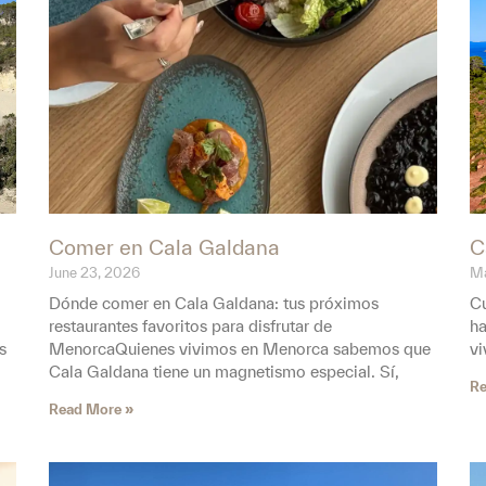
Comer en Cala Galdana
C
June 23, 2026
Ma
Dónde comer en Cala Galdana: tus próximos
Cu
restaurantes favoritos para disfrutar de
ha
s
MenorcaQuienes vivimos en Menorca sabemos que
vi
Cala Galdana tiene un magnetismo especial. Sí,
Re
Read More »