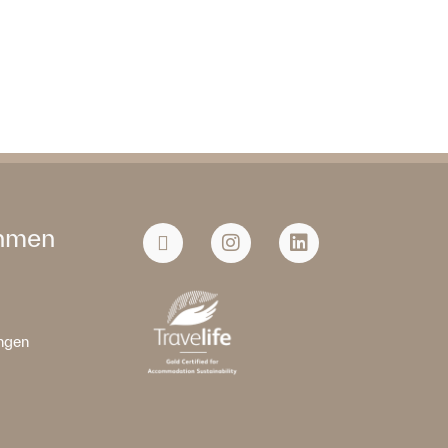
hmen
ngen