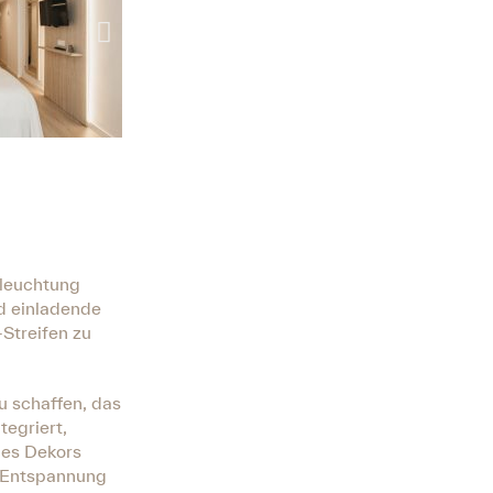
eleuchtung
nd einladende
-Streifen zu
 schaffen, das
tegriert,
des Dekors
d Entspannung