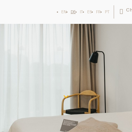
Ch
EN
DE
IT
ES
FR
PT