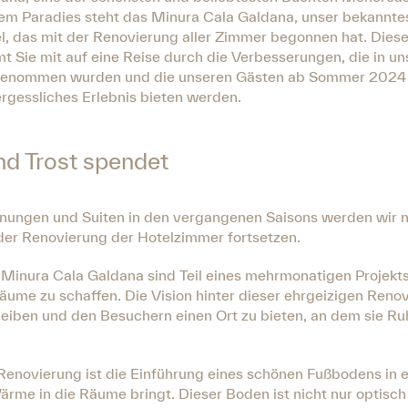
em Paradies steht das Minura Cala Galdana, unser bekannte
l, das mit der Renovierung aller Zimmer begonnen hat. Dieser
t Sie mit auf eine Reise durch die Verbesserungen, die in 
enommen wurden und die unseren Gästen ab Sommer 2024 
rgessliches Erlebnis bieten werden.
nd Trost spendet
ungen und Suiten in den vergangenen Saisons werden wir n
 der Renovierung der Hotelzimmer fortsetzen.
Minura Cala Galdana sind Teil eines mehrmonatigen Projekt
äume zu schaffen. Die Vision hinter dieser ehrgeizigen Renovi
leiben und den Besuchern einen Ort zu bieten, an dem sie R
 Renovierung ist die Einführung eines schönen Fußbodens in 
Wärme in die Räume bringt. Dieser Boden ist nicht nur optisc