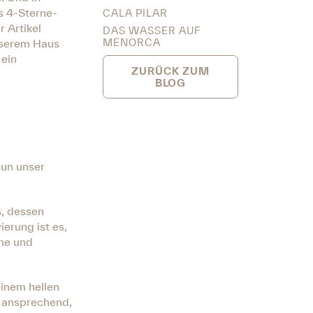
s 4-Sterne-
CALA PILAR
 Artikel
DAS WASSER AUF
MENORCA
unserem Haus
ein
ZURÜCK ZUM
BLOG
un unser
s, dessen
erung ist es,
uhe und
einem hellen
h ansprechend,