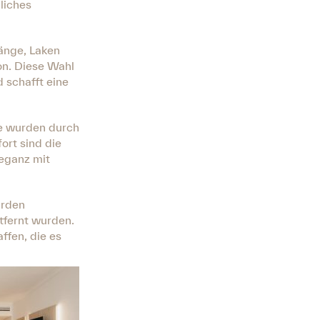
liches
hänge, Laken
on. Diese Wahl
 schafft eine
he wurden durch
ort sind die
leganz mit
urden
tfernt wurden.
ffen, die es