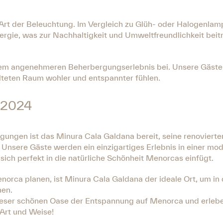
e Art der Beleuchtung. Im Vergleich zu Glüh- oder Halogenla
ergie, was zur Nachhaltigkeit und Umweltfreundlichkeit bei
nem angenehmeren Beherbergungserlebnis bei. Unsere Gäste 
teten Raum wohler und entspannter fühlen.
r 2024
gen ist das Minura Cala Galdana bereit, seine renoviert
nsere Gäste werden ein einzigartiges Erlebnis in einer mo
ch perfekt in die natürliche Schönheit Menorcas einfügt.
orca planen, ist Minura Cala Galdana der ideale Ort, um in 
hen.
 dieser schönen Oase der Entspannung auf Menorca und erleb
 Art und Weise!