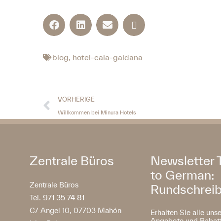
blog
,
hotel-cala-galdana
VORHERIGE
Willkommen bei Minura Hotels
Zentrale Büros
Newsletter 
to German:
Zentrale Büros
Rundschrei
Tel. 971 35 74 81
C/ Angel 10, 07703 Mahón
Erhalten Sie alle uns
Angebote und Rabatt