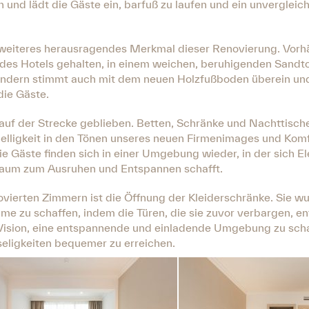
 und lädt die Gäste ein, barfuß zu laufen und ein unvergleich
ein weiteres herausragendes Merkmal dieser Renovierung. Vor
des Hotels gehalten, in einem weichen, beruhigenden Sandt
sondern stimmt auch mit dem neuen Holzfußboden überein und
ie Gäste.
 auf der Strecke geblieben. Betten, Schränke und Nachttisc
lligkeit in den Tönen unseres neuen Firmenimages und Komf
e Gäste finden sich in einer Umgebung wieder, in der sich E
 Raum zum Ausruhen und Entspannen schafft.
ovierten Zimmern ist die Öffnung der Kleiderschränke. Sie w
 zu schaffen, indem die Türen, die sie zuvor verbargen, en
 Vision, eine entspannende und einladende Umgebung zu scha
seligkeiten bequemer zu erreichen.