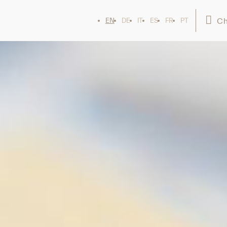
Ch
EN
DE
IT
ES
FR
PT