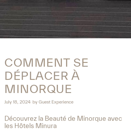
COMMENT SE
DÉPLACER À
MINORQUE
July 18, 2024
by
Guest Experience
Découvrez la Beauté de Minorque avec
les Hôtels Minura