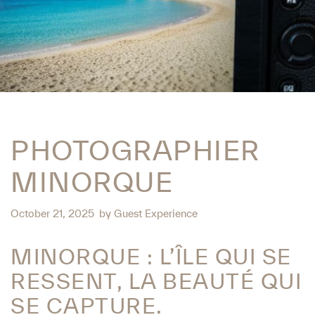
PHOTOGRAPHIER
MINORQUE
October 21, 2025
by
Guest Experience
MINORQUE : L’ÎLE QUI SE
RESSENT, LA BEAUTÉ QUI
SE CAPTURE.