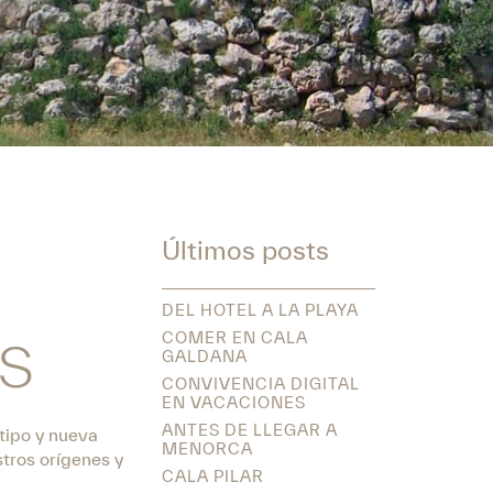
Últimos posts
DEL HOTEL A LA PLAYA
COMER EN CALA
LS
GALDANA
CONVIVENCIA DIGITAL
EN VACACIONES
ANTES DE LLEGAR A
tipo y nueva
MENORCA
tros orígenes y
CALA PILAR