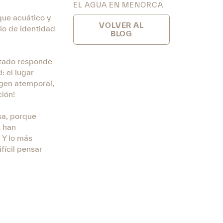
EL AGUA EN MENORCA
que acuático y
VOLVER AL
io de identidad
BLOG
ltado responde
 el lugar
agen atemporal,
ción!
sa, porque
s han
 Y lo más
fícil pensar