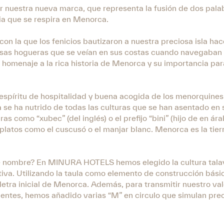
nuestra nueva marca, que representa la fusión de dos pala
oria que se respira en Menorca.
con la que los fenicios bautizaron a nuestra preciosa isla hac
erosas hogueras que se veían en sus costas cuando navegaban
un homenaje a la rica historia de Menorca y su importancia par
 espíritu de hospitalidad y buena acogida de los menorquines
 se ha nutrido de todas las culturas que se han asentado en s
s como “xubec” (del inglés) o el prefijo “bini” (hijo de en ára
latos como el cuscusó o el manjar blanc. Menorca es la tierr
 nombre? En MINURA HOTELS hemos elegido la cultura tala
iva. Utilizando la taula como elemento de construcción bás
letra inicial de Menorca. Además, para transmitir nuestro val
clientes, hemos añadido varias “M” en circulo que simulan pr