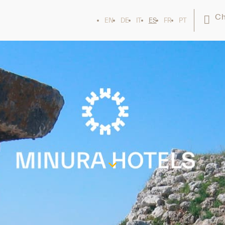
Ch
EN
DE
IT
ES
FR
PT