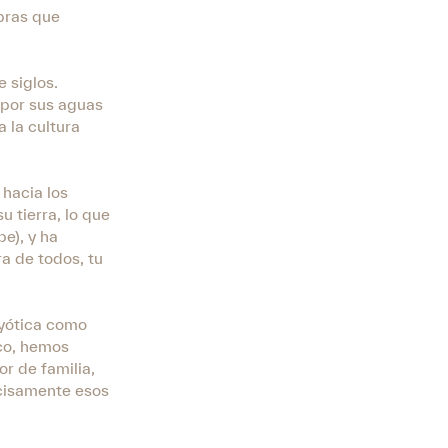
bras que
e siglos.
 por sus aguas
a la cultura
 hacia los
u tierra, lo que
be), y ha
a de todos, tu
yótica como
ico, hemos
or de familia,
ecisamente esos