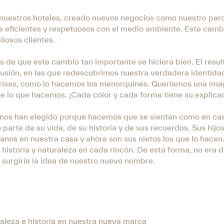
nuestros hoteles, creado nuevos negocios como nuestro par
s eficientes y respetuosos con el medio ambiente. Este camb
iosos clientes.
de que este cambio tan importante se hiciera bien. El resu
usión, en las que redescubrimos nuestra verdadera identidad:
prisas, como lo hacemos los menorquines. Queríamos una im
te lo que hacemos. ¡Cada color y cada forma tiene su explica
s nos han elegido porque hacemos que se sientan como en ca
arte de su vida, de su historia y de sus recuerdos. Sus hijo
nos en nuestra casa y ahora son sus nietos los que lo hacen.
historia y naturaleza en cada rincón. De esta forma, no era di
, surgiría la idea de nuestro nuevo nombre.
aleza e historia en nuestra nueva marca