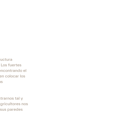
ructura
 Los fuertes
encontrando el
en colocar los
us
rarnos tal y
gricultores nos
e sus paredes