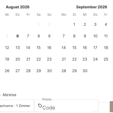
August 2026
September 2026
Mi
Do
Fr
Sa
So
Mo
Di
Mi
Do
Fr
1
2
1
2
3
4
5
6
7
8
9
7
8
9
10
11
12
13
14
15
16
14
15
16
17
18
19
20
21
22
23
21
22
23
24
25
26
27
28
29
30
28
29
30
—
Abreise
Promo
achsene · 1 Zimmer