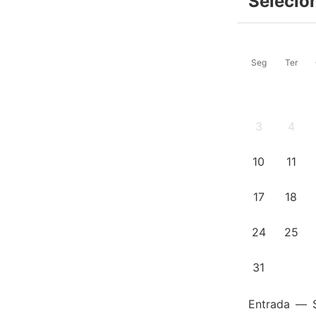
Selecio
Seg
Ter
3
4
10
11
17
18
24
25
31
Entrada
—