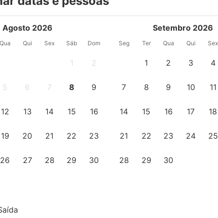
nar datas e pessoas
Agosto 2026
Setembro 2026
Qua
Qui
Sex
Sáb
Dom
Seg
Ter
Qua
Qui
Se
1
2
1
2
3
4
5
6
7
8
9
7
8
9
10
11
12
13
14
15
16
14
15
16
17
18
19
20
21
22
23
21
22
23
24
25
26
27
28
29
30
28
29
30
Saída