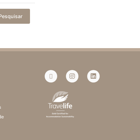
Pesquisar
a
s
de