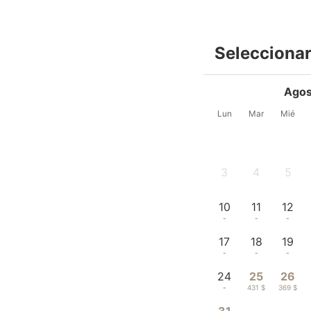
Seleccionar
Agos
Lun
Mar
Mié
3
4
5
-
-
-
10
11
12
-
-
-
17
18
19
-
-
-
24
25
26
-
431 $
369 $
31