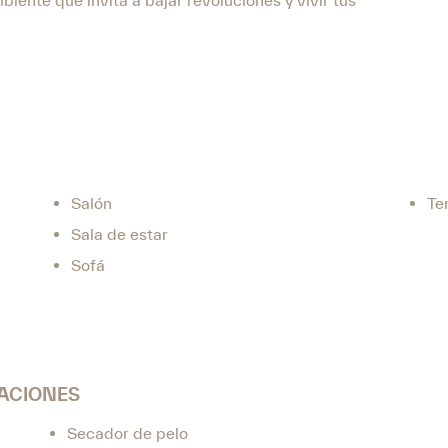
biente que invita a bajar revoluciones y vivir tus
Salón
Te
Sala de estar
Sofá
TACIONES
Secador de pelo