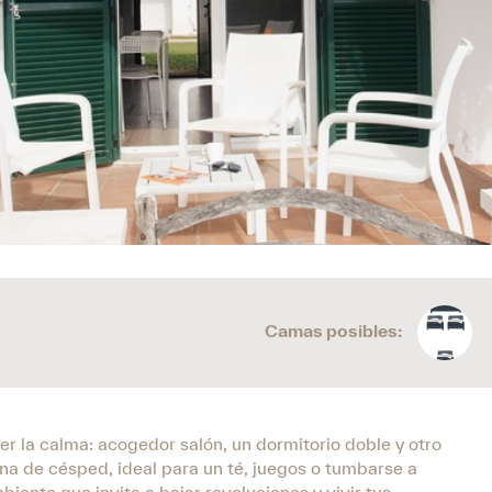
Camas posibles:
der la calma: acogedor salón, un dormitorio doble y otro
ona de césped, ideal para un té, juegos o tumbarse a