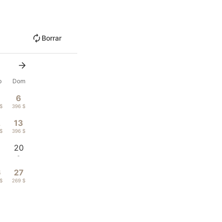
Borrar
b
Dom
6
 $
396 $
2
13
 $
396 $
9
20
-
6
27
 $
269 $