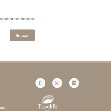
drian no estar incluidos)
Buscar
a
nes