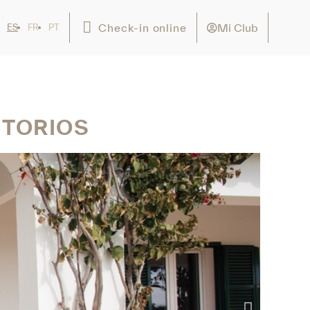
Mi Club
Check-in online
ES
FR
PT
ITORIOS