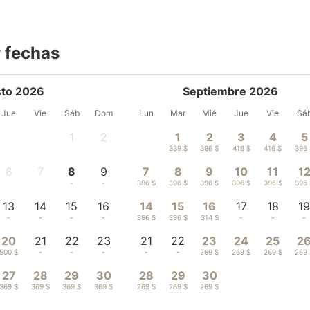
 fechas
to 2026
Septiembre 2026
Jue
Vie
Sáb
Dom
Lun
Mar
Mié
Jue
Vie
Sá
1
2
1
2
3
4
5
-
-
339 $
396 $
416 $
416 $
396
6
7
8
9
7
8
9
10
11
1
-
-
-
-
396 $
396 $
396 $
396 $
396 $
396
13
14
15
16
14
15
16
17
18
1
-
-
-
-
396 $
396 $
314 $
-
-
-
20
21
22
23
21
22
23
24
25
2
500 $
-
-
-
-
-
269 $
269 $
269 $
269
27
28
29
30
28
29
30
369 $
369 $
369 $
369 $
269 $
269 $
269 $