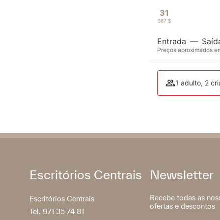
31
367 $
Entrada
—
Saíd
Preços aproximados em 
1 adulto, 2 cr
Escritórios Centrais
Newsletter
Recebe todas as nos
Escritórios Centrais
ofertas e descontos
Tel. 971 35 74 81