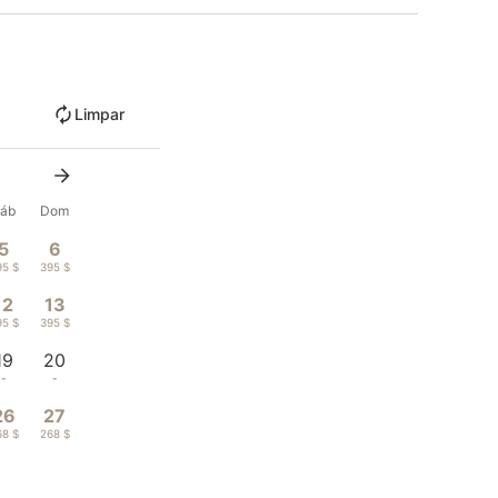
Limpar
áb
Dom
5
6
95 $
395 $
12
13
95 $
395 $
19
20
-
-
26
27
68 $
268 $