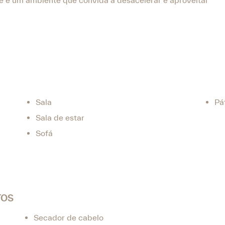
de e um ambiente que convida a desacelerar e aproveitar
Sala
Pá
Sala de estar
Sofá
TOS
Secador de cabelo