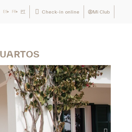
Mi Club
Check-in online
ES
FR
PT
QUARTOS