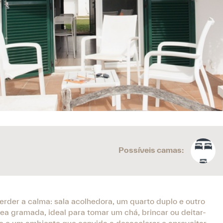
Possíveis camas:
erder a calma: sala acolhedora, um quarto duplo e outro
ea gramada, ideal para tomar um chá, brincar ou deitar-