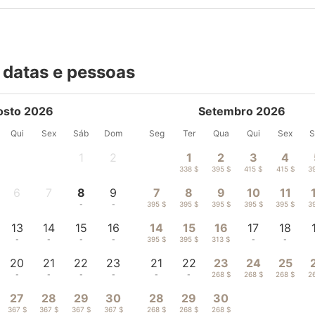
 datas e pessoas
osto 2026
Setembro 2026
Qui
Sex
Sáb
Dom
Seg
Ter
Qua
Qui
Sex
S
1
2
1
2
3
4
-
-
338 $
395 $
415 $
415 $
3
6
7
8
9
7
8
9
10
11
-
-
-
-
395 $
395 $
395 $
395 $
395 $
3
13
14
15
16
14
15
16
17
18
-
-
-
-
395 $
395 $
313 $
-
-
20
21
22
23
21
22
23
24
25
-
-
-
-
-
-
268 $
268 $
268 $
2
27
28
29
30
28
29
30
367 $
367 $
367 $
367 $
268 $
268 $
268 $