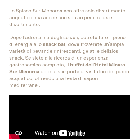
Lo Splash Sur Menorca non offre solo divertimento
acquatico, ma anche uno spazio per il relax e il
divertimento.
Dopo l’adrenalina degli scivoli, potrete fare il pieno
di energia allo
snack bar
, dove troverete un’ampia
varietà di bevande rinfrescanti, gelati e deliziosi
snack. Se siete alla ricerca di un’esperienza
gastronomica completa, il
buffet dell’Hotel Minura
Sur Menorca
apre le sue porte ai visitatori del parco
acquatico, offrendo una festa di sapori
mediterranei.