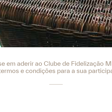
e em aderir ao Clube de Fidelização Mi
termos e condições para a sua partici
Inscrição:
pação voluntária está aberto a indivíduos com mais de 18 a