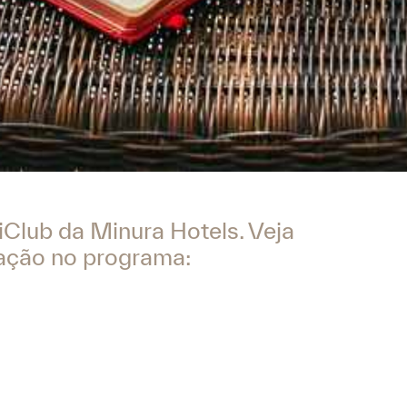
Club da Minura Hotels. Veja
pação no programa:
nos de idade residentes em Espanha ou em países