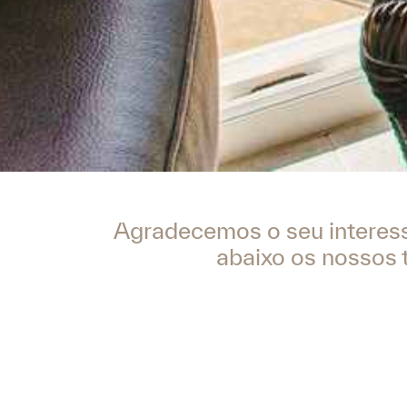
Agradecemos o seu interess
abaixo os nossos 
O MiClub Loyalty Club é um programa de partici