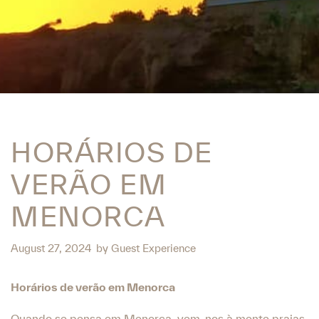
HORÁRIOS DE
VERÃO EM
MENORCA
August 27, 2024
by
Guest Experience
Horários de verão em Menorca
Quando se pensa em Menorca, vem-nos à mente praias