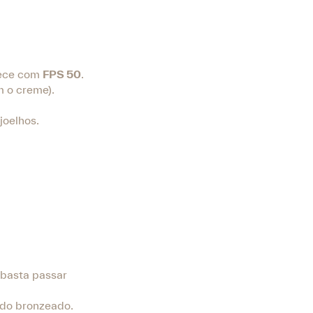
omece com
FPS 50
.
 o creme).
joelhos.
 basta passar
 do bronzeado.