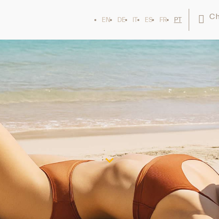
Ch
EN
DE
IT
ES
FR
PT