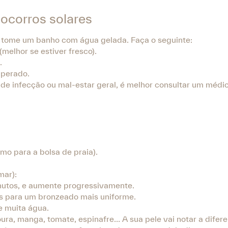
socorros solares
em tome um banho com água gelada. Faça o seguinte:
melhor se estiver fresco).
.
uperado.
is de infecção ou mal-estar geral, é melhor consultar um médi
mo para a bolsa de praia).
mar):
nutos, e aumente progressivamente.
s para um bronzeado mais uniforme.
e muita água.
oura, manga, tomate, espinafre… A sua pele vai notar a difer