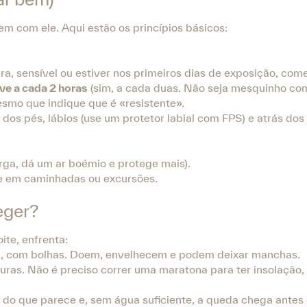
bem com ele. Aqui estão os princípios básicos:
lara, sensível ou estiver nos primeiros dias de exposição, c
ve a cada 2 horas
(sim, a cada duas. Não seja mesquinho com
esmo que indique que é «resistente».
os pés, lábios (use um protetor labial com FPS) e atrás dos 
rga, dá um ar boémio e protege mais).
e em caminhadas ou excursões.
eger?
ite, enfrenta:
da, com bolhas. Doem, envelhecem e podem deixar manchas.
turas. Não é preciso correr uma maratona para ter insolação,
is do que parece e, sem água suficiente, a queda chega antes