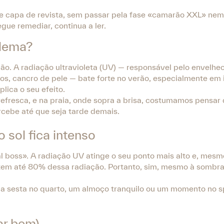
de capa de revista, sem passar pela fase «camarão XXL» nem
ue remediar, continua a ler.
blema?
ão. A radiação ultravioleta (UV) — responsável pelo envelhe
s, cancro de pele — bate forte no verão, especialmente em 
lica o seu efeito.
 refresca, e na praia, onde sopra a brisa, costumamos pensa
rcebe até que seja tarde demais.
 sol fica intenso
al boss». A radiação UV atinge o seu ponto mais alto e, mesm
letem até 80% dessa radiação. Portanto, sim, mesmo à sombr
a sesta no quarto, um almoço tranquilo ou um momento no sp
ar bem)