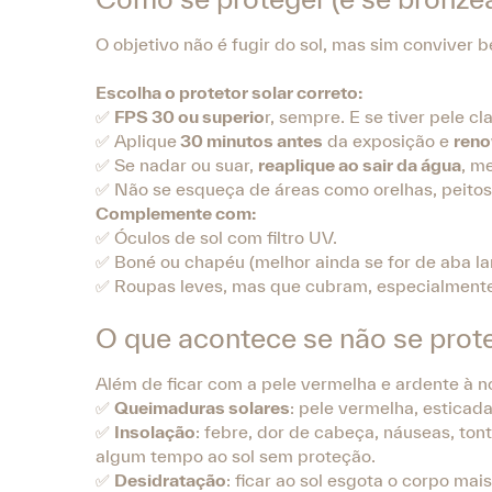
O objetivo não é fugir do sol, mas sim conviver 
Escolha o protetor solar correto:
✅
FPS 30 ou superio
r, sempre. E se tiver pele c
✅ Aplique
30 minutos antes
da exposição e
reno
✅ Se nadar ou suar,
reaplique ao sair da água
, m
✅ Não se esqueça de áreas como orelhas, peitos d
Complemente com:
✅ Óculos de sol com filtro UV.
✅ Boné ou chapéu (melhor ainda se for de aba la
✅ Roupas leves, mas que cubram, especialment
O que acontece se não se prot
Além de ficar com a pele vermelha e ardente à no
✅
Queimaduras solares
: pele vermelha, estica
✅
Insolação
: febre, dor de cabeça, náuseas, ton
algum tempo ao sol sem proteção.
✅
Desidratação
: ficar ao sol esgota o corpo ma