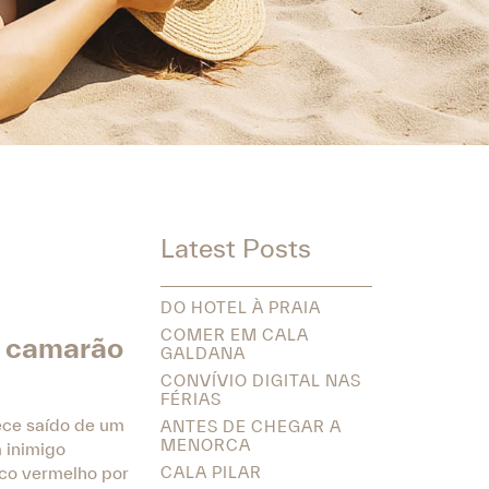
Latest Posts
DO HOTEL À PRAIA
COMER EM CALA
m camarão
GALDANA
CONVÍVIO DIGITAL NAS
FÉRIAS
ece saído de um
ANTES DE CHEGAR A
MENORCA
 inimigo
ico vermelho por
CALA PILAR