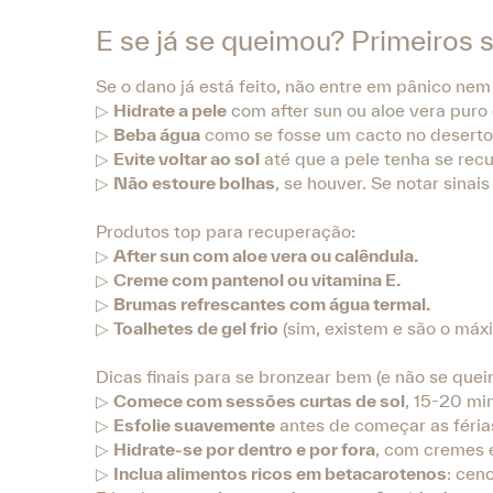
E se já se queimou? Primeiros 
Se o dano já está feito, não entre em pânico n
▷
Hidrate a pele
com after sun ou aloe vera puro (
▷
Beba água
como se fosse um cacto no deserto
▷
Evite voltar ao sol
até que a pele tenha se rec
▷
Não estoure bolhas
, se houver. Se notar sina
Produtos top para recuperação:
▷
After sun com aloe vera ou calêndula.
▷
Creme com pantenol ou vitamina E.
▷
Brumas refrescantes com água termal.
▷
Toalhetes de gel frio
(sim, existem e são o máxi
Dicas finais para se bronzear bem (e não se quei
▷
Comece com sessões curtas de sol
, 15-20 mi
▷
Esfolie suavemente
antes de começar as féria
▷
Hidrate-se por dentro e por fora
, com cremes 
▷
Inclua alimentos ricos em betacarotenos
: cen