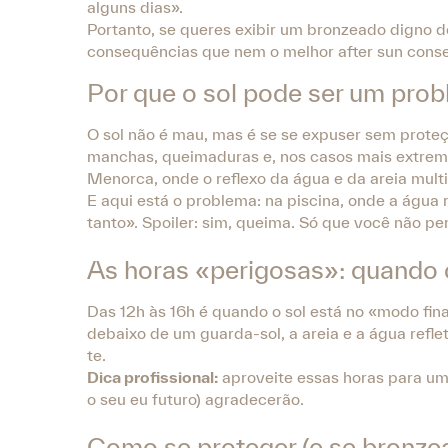
alguns dias».
Portanto, se queres exibir um bronzeado digno 
consequências que nem o melhor after sun conseg
Por que o sol pode ser um pro
O sol não é mau, mas é se se expuser sem proteç
manchas, queimaduras e, nos casos mais extremo
Menorca, onde o reflexo da água e da areia multip
E aqui está o problema: na piscina, onde a água
tanto». Spoiler: sim, queima. Só que você não pe
As horas «perigosas»: quando o
Das 12h às 16h é quando o sol está no «modo fin
debaixo de um guarda-sol, a areia e a água ref
te.
Dica profissional:
aproveite essas horas para um
o seu eu futuro) agradecerão.
Como se proteger (e se bronze