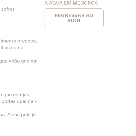
A ÁGUA EM MENORCA
 sofrer
REGRESSAR AO
BLOG
cimento precoce,
ilhas como
r que «não queima
o que estejas
a podes queimar-
a. A sua pele (e